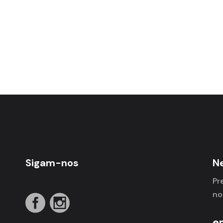
Sigam-nos
N
Pr
no